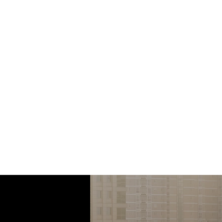
这个特殊的实体完全由回
将展示物品的“杂乱”融
屿山海滩沙子手工完成，
就是在那里出生的。它讲述
10 多年的经验进行策划，
Leonardo 都强烈认同
Creazione SU
的病毒、细菌和污染物
经过 NASA（美国国
被认为是地球上最强大的