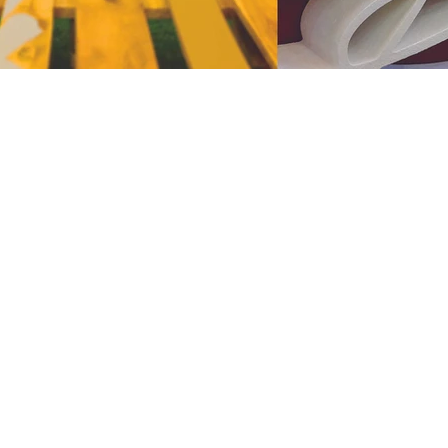
UGO 联合创始人 Giulia DiBonaven
再生塑料 3D 打印而成，元素必须随
，由 Kevin 手绘，颜色渐变让人想起
见到朱莉娅时，就爱上了她那一头卷曲的
的几何形状。虽然这听起来有点令人不安
要说明，它忽略了传统的组织、实用性和
，并最终有了自己的孩子，设计也随着地
之一，“朱莉娅”终于在 2021 年初实现
的未来应该包含什么的诠释。