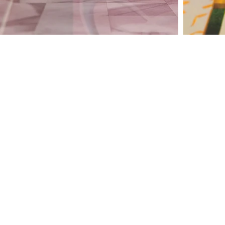
为了纪念 Creazione S
品与功能无关。它完全用
大屿山海滩沙子混合而成
持续艺术家具的未来。
十多年前，凯文第一次
这种灵感中冲突而混乱
一件雕塑家具提供了简
为夫妻的生活发生改变
步而演变。经过最长的酝酿期
SUGO 对可持续雕塑