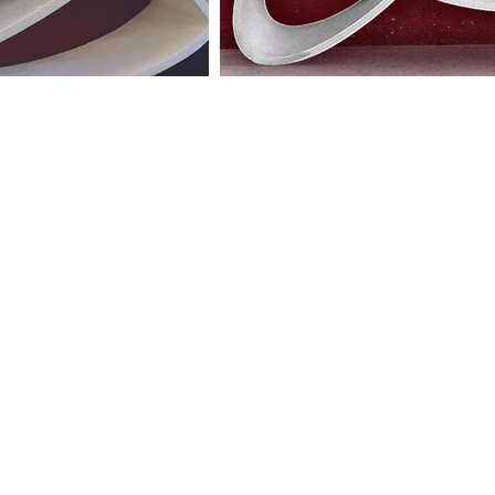
tura 的卷发，这件雕塑展示艺术
机放置并受重力限制。它由
西西里岛的海洋，代表了可
地中海卷发，并开始研究
和不合常规，但这为创造
标准化观念。随着他们作
球上可持续技术的不断进
，代表了 Creazione