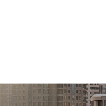
收的 GRP（石墨烯增强塑料）3D 打
入其椭圆形结构的一部分。“GIULIA”由
并以西西里海的色彩为灵感进行渐变涂装，他们
了 Creazione SUGO 的一个非
并提醒我们美丽与地球健康的重要性——Giu
这一信念。
GO 的所有产品都拥有世界上最先进的光催化
，仅通过自然光和循环空气即可激活，效
家航空航天局）的测试和认可，是该机构
技术，在正常维护的情况下，其效果可以