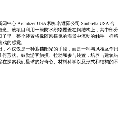
rchitizer USA 和知名遮阳公司 Sunbrella USA 合
概念。该项目利用一簇防水织物覆盖在钢结构上，其中部分
日子里，整个装置将像随风摇曳的海景中流动的触手一样移
嬉戏的感觉。
阳，不仅仅是一种遮挡阳光的手段，而是一种与风相互作用
几何形状。鼓励游客触摸、拉动和参与装置，培养与建筑结
旨在探索我们星球的好奇心、材料科学以及形式和结构的不