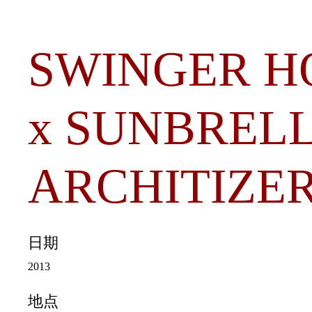
SWINGER H
x SUNBRELL
ARCHITIZE
日期
2013
地点