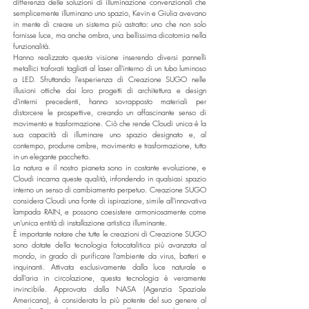
differenza delle soluzioni di illuminazione convenzionali che
semplicemente illuminano uno spazio, Kevin e Giulia avevano
in mente di creare un sistema più astratto: uno che non solo
fornisse luce, ma anche ombra, una bellissima dicotomia nella
funzionalità.
Hanno realizzato questa visione inserendo diversi pannelli
metallici traforati tagliati al laser all'interno di un tubo luminoso
a LED. Sfruttando l'esperienza di Creazione SUGO nelle
illusioni ottiche dai loro progetti di architettura e design
d'interni precedenti, hanno sovrapposto materiali per
distorcere le prospettive, creando un affascinante senso di
movimento e trasformazione. Ciò che rende Cloudi unica è la
sua capacità di illuminare uno spazio designato e, al
contempo, produrre ombre, movimento e trasformazione, tutto
in un elegante pacchetto.
La natura e il nostro pianeta sono in costante evoluzione, e
Cloudi incarna queste qualità, infondendo in qualsiasi spazio
interno un senso di cambiamento perpetuo. Creazione SUGO
considera Cloudi una fonte di ispirazione, simile all'innovativa
lampada RAIN, e possono coesistere armoniosamente come
un'unica entità di installazione artistica illuminante.
È importante notare che tutte le creazioni di Creazione SUGO
sono dotate della tecnologia fotocatalitica più avanzata al
mondo, in grado di purificare l'ambiente da virus, batteri e
inquinanti. Attivata esclusivamente dalla luce naturale e
dall'aria in circolazione, questa tecnologia è veramente
invincibile. Approvata dalla NASA (Agenzia Spaziale
Americana), è considerata la più potente del suo genere al