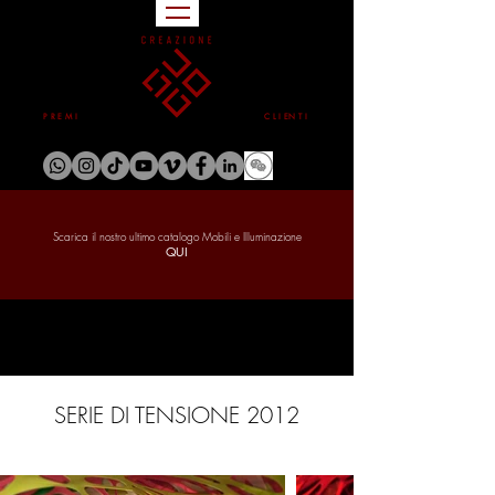
P R E M I
C L I EN T I
Scarica il nostro ultimo catalogo Mobili e Illuminazione
QUI
SERIE DI TENSIONE 2012