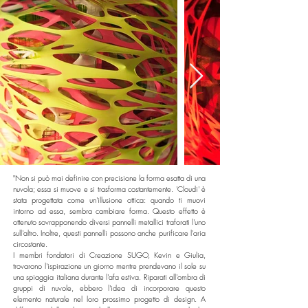
"Non si può mai definire con precisione la forma esatta di una
nuvola; essa si muove e si trasforma costantemente. 'Cloudi' è
stata progettata come un'illusione ottica: quando ti muovi
intorno ad essa, sembra cambiare forma. Questo effetto è
ottenuto sovrapponendo diversi pannelli metallici traforati l'uno
sull'altro. Inoltre, questi pannelli possono anche purificare l'aria
circostante.
I membri fondatori di Creazione SUGO, Kevin e Giulia,
trovarono l'ispirazione un giorno mentre prendevano il sole su
una spiaggia italiana durante l'afa estiva. Riparati all'ombra di
gruppi di nuvole, ebbero l'idea di incorporare questo
elemento naturale nel loro prossimo progetto di design. A