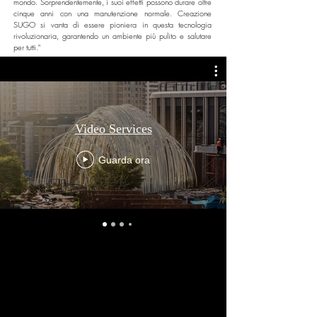
mondo. Sorprendentemente, i suoi effetti possono durare oltre
cinque anni con una manutenzione normale. Creazione
SUGO si vanta di essere pioniera in questa tecnologia
rivoluzionaria, garantendo un ambiente più pulito e salutare
per tutti."
Video Services
Guarda ora
Kevin Chu – Videography Services
Kevin Chu is a self-taught videographer who
has been researching filming techniques,
cinematography, and video technology
since 2019. Unlike many designers, he