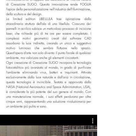
di Creazione SUGO. Questa innovazione rende FOGLIA
l'apice della personalizzazione nell'industria dell'illuminazione,
della scultura e del design.
La limited edition LIBELLULA trae ispirazione dalla
straordinaria struttura dell'ala di una libellula. Ciascuno dei
pannelli in acrilico subisce un meticoloso processo di incisione
laser, che richiede più di tre ore per essere completato. I
complessi motivi geometrici creati dal software CAD
assorbono la luce indiretta, creando un unico e suggestivo
motivo luminoso che sembra fluttuare nello spazio.
Quest'opera d'arte non solo diventa il punto focale di qualsiasi
ambiente, ma valorizza anche gli elementi circostanti.
Ogni creazione di Creazione SUGO incorpora la tecnologia
fotocatalitica più avanzata al mondo, in grado di purificare
l'ambiente eliminando virus, batteri e inquinanti. Attivata
esclusivamente dalla luce naturale e dall'aria in circolazione,
questa tecnologia è invincibile. Testata e approvata dalla
NASA (National Aeronautics and Space Administration, USA),
è considerata la più potente del suo genere al mondo. Con
una manutenzione normale, i suoi effetti perdurano per oltre
cinque anni, rappresentando una soluzione rivoluzionaria per
un ambiente più pulito e sano.