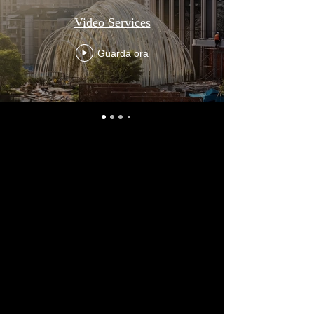
Video Services
Guarda ora
Kevin Chu – Videography Services
Kevin Chu is a self-taught videographer who
has been researching filming techniques,
cinematography, and video technology
since 2019. Unlike many designers, he
personally produces all video content for his
own projects, driven by a desire to maintain
complete creative control and accurately
communicate his design vision.
Specialising in short-form films of up to five
minutes, Kevin combines his expertise as a
qualified architect and award-winning