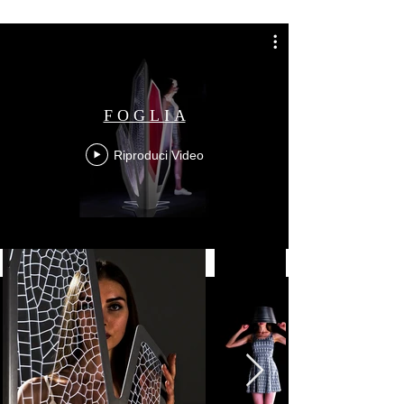
F O G L I A
Riproduci Video