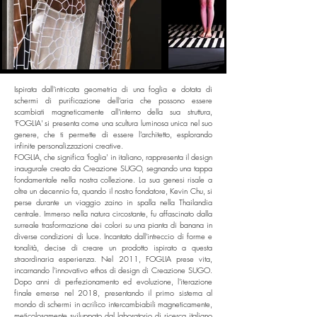
Ispirata dall'intricata geometria di una foglia e dotata di
schermi di purificazione dell'aria che possono essere
scambiati magneticamente all'interno della sua struttura,
'FOGLIA' si presenta come una scultura luminosa unica nel suo
genere, che ti permette di essere l'architetto, esplorando
infinite personalizzazioni creative.
FOGLIA, che significa 'foglia' in italiano, rappresenta il design
inaugurale creato da Creazione SUGO, segnando una tappa
fondamentale nella nostra collezione. La sua genesi risale a
oltre un decennio fa, quando il nostro fondatore, Kevin Chu, si
perse durante un viaggio zaino in spalla nella Thailandia
centrale. Immerso nella natura circostante, fu affascinato dalla
surreale trasformazione dei colori su una pianta di banana in
diverse condizioni di luce. Incantato dall'intreccio di forme e
tonalità, decise di creare un prodotto ispirato a questa
straordinaria esperienza. Nel 2011, FOGLIA prese vita,
incarnando l'innovativo ethos di design di Creazione SUGO.
Dopo anni di perfezionamento ed evoluzione, l'iterazione
finale emerse nel 2018, presentando il primo sistema al
mondo di schermi in acrilico intercambiabili magneticamente,
meticolosamente sviluppato dal laboratorio di ricerca italiano