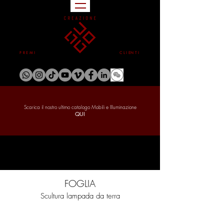
P R E M I
C L I EN T I
Scarica il nostro ultimo catalogo Mobili e Illuminazione
QUI
FOGLIA
Scultura lampada da terra