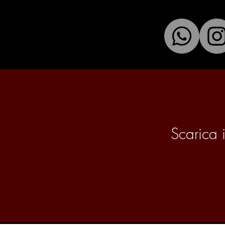
Scarica i